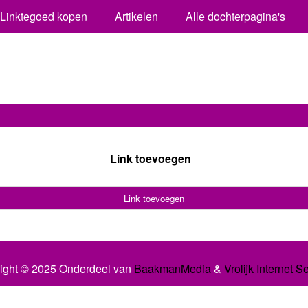
Linktegoed kopen
Artikelen
Alle dochterpagina's
Link toevoegen
Link toevoegen
ight © 2025 Onderdeel van
BaakmanMedia
&
Vrolijk Internet S